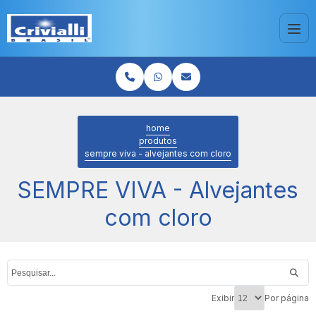
home
produtos
sempre viva - alvejantes com cloro
SEMPRE VIVA - Alvejantes
com cloro
Exibir
Por página