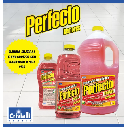
Cera Móveis De Madeira
Cera Para Móveis De Madeira Branca
Cera Para Móveis De Madeira De Demolição
Cera Para Móveis De Madeira Escura
Cera Para Móveis De Madeira Onde Encontrar
Cera Para Móveis Rústicos
Desinfetante Clean Plus
Desinfetante Clean Plus 2l
Desinfetante Clean Plus 500ml
Distribuidor De Brilha Alumínio