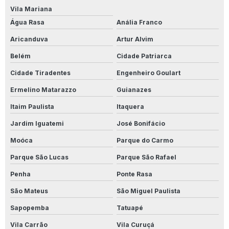
Produto Para Limpar Calçadas Com Limo
Vila Mariana
Água Rasa
Anália Franco
Produto Para Limpar Cerâmica
Aricanduva
Artur Alvim
Produto Para Limpar Cerâmica Antiderrapante
Belém
Cidade Patriarca
Produto Para Limpar Cerâmica De Banheiro
Cidade Tiradentes
Engenheiro Goulart
Ermelino Matarazzo
Guianazes
Produto Para Limpar Cerâmica Branca
Itaim Paulista
Itaquera
Produto Para Limpar Cerâmica Branca Encardida
Jardim Iguatemi
José Bonifácio
Produto Para Limpar Cerâmica Encardida
Moóca
Parque do Carmo
Produto Para Limpar Cerâmica Manchada
Parque São Lucas
Parque São Rafael
Penha
Ponte Rasa
Produto Para Limpar Cerâmica Pós Obra
São Mateus
São Miguel Paulista
Produto Para Limpar Inox Industrial
Sapopemba
Tatuapé
Produto Para Limpar Parede
Vila Carrão
Vila Curuçá