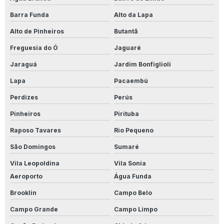
Onde Comprar Limpa Alumínio
Barra Funda
Alto da Lapa
Perfecto Para Porcelanato
Alto de Pinheiros
Butantã
Perfecto Removex
Freguesia do Ó
Jaguaré
Jaraguá
Jardim Bonfiglioli
Perfecto Removex Porcelanato
Lapa
Pacaembú
Preço Limpa Alumínio 1 Litro
Perdizes
Perús
Produto Para Conservar Madeira
Pinheiros
Pirituba
Produto Para Desencardir Calçada
Raposo Tavares
Rio Pequeno
São Domingos
Sumaré
Produto Para Desencardir Piso De Banheiro
Vila Leopoldina
Vila Sonia
Produto Para Desencardir Piso Branco
Aeroporto
Água Funda
Produto Para Desencardir Piso Externo
Brooklin
Campo Belo
Campo Grande
Campo Limpo
Produto Para Desencardir Pisos