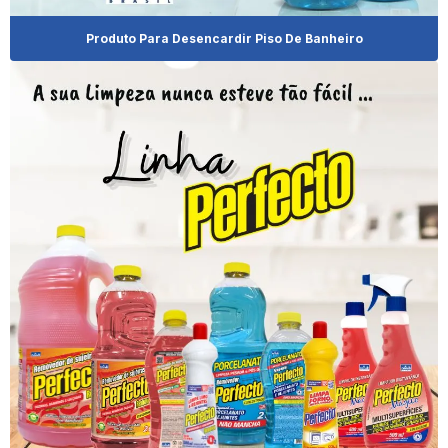
Empresa Revendedora De Produto De Limpeza
Produto Para Desencardir Piso De Banheiro
Empresa Revendedora De Shampoo Para Pet
Empresa De Shampoo Para Cachorro
Empresa De Shampoo Para Pet
Fábrica De Amaciante
Fabricante De Produtos De Limpeza
Fornecedor De Amaciante Concentrado
Fornecedor De Amaciante Concentrado Para Bebe
Fornecedor De Brilha Alumínio
Fornecedor De Limpa Alumínio
Fornecedor De Produto Limpa Alumínio