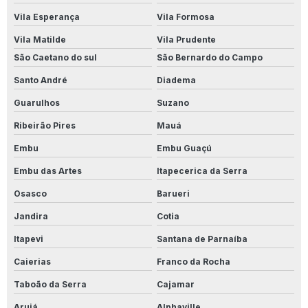
Produto Para Limpar Parede De Banheiro
Vila Esperança
Vila Formosa
Vila Matilde
Vila Prudente
Produto Para Limpar Parede Branca
São Caetano do sul
São Bernardo do Campo
Produto Para Limpar Parede De Cozinha
Santo André
Diadema
Produto Para Limpar Parede Encardida
Guarulhos
Suzano
Ribeirão Pires
Mauá
Produto Para Limpar Parede Com Mofo
Embu
Embu Guaçú
Produto Para Limpar Parede Pintada
Embu das Artes
Itapecerica da Serra
Produto Para Limpar Parede Suja
Osasco
Barueri
Produto Para Limpar Piso Antiderrapante
Jandira
Cotia
Itapevi
Santana de Parnaíba
Produto Para Limpar Piso Branco
Caierias
Franco da Rocha
Produto Para Limpar Piso Do Banheiro
Taboão da Serra
Cajamar
Produto Para Limpar Piso Porcelanato
Arujá
Alphaville