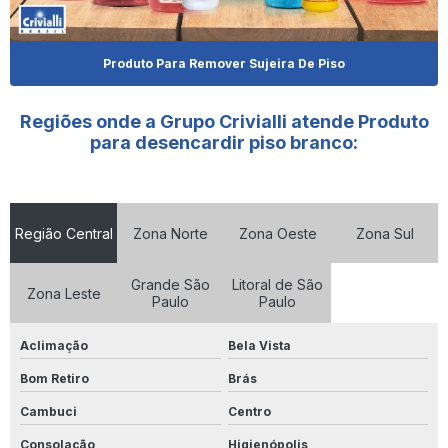
Fornecedor De Produtos De Limpeza
Fornecedor De Shampoo Para Cachorro
Produto Para Remover Sujeira De Piso
Fornecedor De Shampoo Para Pet
Regiões onde a Grupo Crivialli atende Produto
Fornecedor De Shampoo Para Pet O Paraná
para desencardir piso branco:
Fornecedor De Shampoo Para Pet Em São Paulo
Fornecedores De Produtos De Limpeza Em Goiânia
Região Central
Zona Norte
Zona Oeste
Zona Sul
Limpa Alumínio 5 Litros
Grande São
Litoral de São
Zona Leste
Limpa Aluminio 500ml
Paulo
Paulo
Limpa Alumínio 500ml Preço
Aclimação
Bela Vista
Limpa Alumínio 5l
Bom Retiro
Brás
Cambuci
Centro
Limpa Aluminio Atacado
Consolação
Higienópolis