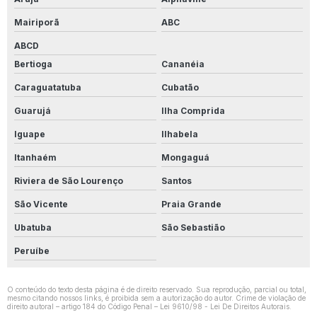
Produto Para Limpar Piso De Quintal
Mairiporã
ABC
Produto Para Limpar Pisos Ceramica
ABCD
Bertioga
Cananéia
Produto Para Limpar Porcelanato Amadeirado
Caraguatatuba
Cubatão
Produto Para Limpar Porcelanato Branco
Guarujá
Ilha Comprida
Produto Para Limpar Porcelanato Fosco
Iguape
Ilhabela
Itanhaém
Mongaguá
Produto Para Limpar Porcelanato Polido Pós Obra
Riviera de São Lourenço
Santos
Produto Para Limpar Porcelanato Pós Obra
São Vicente
Praia Grande
Produto Para Limpar Porcelanato Rústico
Ubatuba
São Sebastião
Produto Para Limpar Rejunte
Peruíbe
Produto Para Limpar Rejunte Acrilico
O conteúdo do texto desta página é de direito reservado. Sua reprodução, parcial ou total,
mesmo citando nossos links, é proibida sem a autorização do autor. Crime de violação de
Produto Para Limpar Rejunte De Azulejo
direito autoral – artigo 184 do Código Penal –
Lei 9610/98 - Lei De Direitos Autorais
.