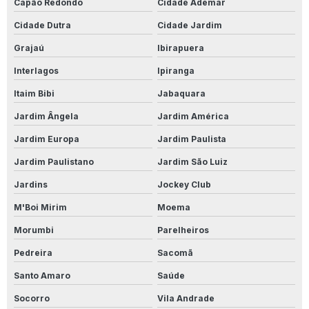
Capão Redondo
Cidade Ademar
Produto Para Desencardir Porcelanato
Cidade Dutra
Cidade Jardim
Produto Para Desencardir Porcelanato Acetinado
Grajaú
Ibirapuera
Produto Para Impermeabilização De Madeira
Interlagos
Ipiranga
Itaim Bibi
Jabaquara
Produto Para Impermeabilizar Madeira
Jardim Ângela
Jardim América
Produto Limpa Alumínio
Jardim Europa
Jardim Paulista
Produto Limpa Alumínio Líquido
Jardim Paulistano
Jardim São Luiz
Produto Limpa Tênis
Jardins
Jockey Club
M'Boi Mirim
Moema
Produto Para Limpar Calçada De Cimento
Morumbi
Parelheiros
Produto Para Limpar Calçada Encardida
Pedreira
Sacomã
Produto Para Limpar Calçada De Pedra
Santo Amaro
Saúde
Produto Para Limpar Calçadas
Socorro
Vila Andrade