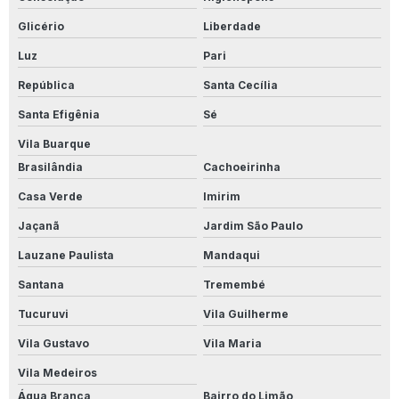
Limpa Alumínio Industrial
Glicério
Liberdade
Limpa Alumínio Inox
Luz
Pari
Limpa Alumínio Líquido
República
Santa Cecília
Santa Efigênia
Sé
Limpa Aluminio Motor
Vila Buarque
Limpa Aluminio Onde Comprar
Brasilândia
Cachoeirinha
Limpa Alumínio Preço
Casa Verde
Imirim
Jaçanã
Jardim São Paulo
Limpa Alumínio Rosa
Lauzane Paulista
Mandaqui
Limpa Alumínio Valor
Santana
Tremembé
Limpa Calçadas
Tucuruvi
Vila Guilherme
Limpa Inox Profissional
Vila Gustavo
Vila Maria
Limpador Instantâneo
Vila Medeiros
Água Branca
Bairro do Limão