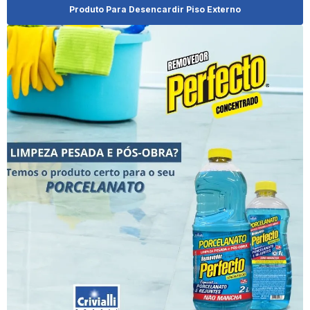
Distribuidor De Limpa Alumínio
Produto Para Desencardir Piso Externo
Distribuidor De Produto Limpa Alumínio
Distribuidor De Produtos De Limpeza Para Revenda
Distribuidor De Shampoo Para Pet
Distribuidora De Produtos De Limpeza
Distribuidora De Produtos De Limpeza No Paraná
Distribuidora De Produtos De Limpeza Para Revenda
Eliminador De Odores Cachorro
Empresa De Brilha Alumínio
Empresa De Revenda De Limpa Alumínio
Empresa Revendedora De Produto Limpa Alumínio