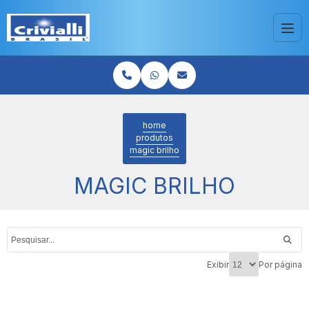
home
produtos
magic brilho
MAGIC BRILHO
Exibir
Por página