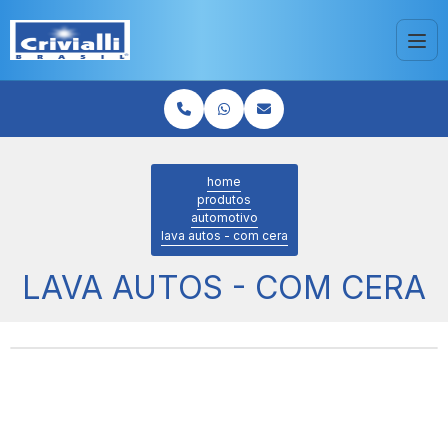
home
produtos
automotivo
lava autos - com cera
LAVA AUTOS - COM CERA