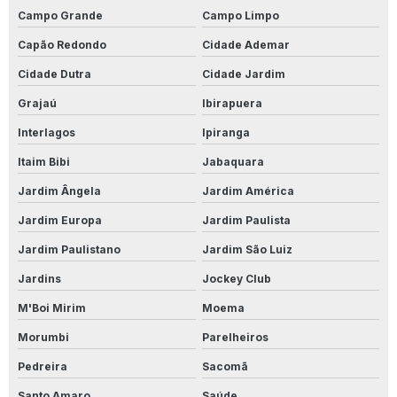
Campo Grande
Campo Limpo
Produto Para Desencardir Pisos
Capão Redondo
Cidade Ademar
Produto Para Desencardir Porcelanato
Cidade Dutra
Cidade Jardim
Produto Para Desencardir Porcelanato Acetinado
Grajaú
Ibirapuera
Produto Para Impermeabilização De Madeira
Interlagos
Ipiranga
Itaim Bibi
Jabaquara
Produto Para Impermeabilizar Madeira
Jardim Ângela
Jardim América
Produto Limpa Alumínio
Jardim Europa
Jardim Paulista
Produto Limpa Alumínio Líquido
Jardim Paulistano
Jardim São Luiz
Produto Limpa Tênis
Jardins
Jockey Club
M'Boi Mirim
Moema
Produto Para Limpar Calçada De Cimento
Morumbi
Parelheiros
Produto Para Limpar Calçada Encardida
Pedreira
Sacomã
Produto Para Limpar Calçada De Pedra
Santo Amaro
Saúde