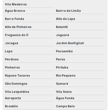
Limpador Instantâneo
Vila Medeiros
Água Branca
Bairro do Limão
Onde Comprar Limpa Alumínio
Barra Funda
Alto da Lapa
Perfecto Para Porcelanato
Alto de Pinheiros
Butantã
Perfecto Removex
Freguesia do Ó
Jaguaré
Jaraguá
Jardim Bonfiglioli
Perfecto Removex Porcelanato
Lapa
Pacaembú
Preço Limpa Alumínio 1 Litro
Perdizes
Perús
Produto Para Conservar Madeira
Pinheiros
Pirituba
Produto Para Desencardir Calçada
Raposo Tavares
Rio Pequeno
São Domingos
Sumaré
Produto Para Desencardir Piso De Banheiro
Vila Leopoldina
Vila Sonia
Produto Para Desencardir Piso Branco
Aeroporto
Água Funda
Produto Para Desencardir Piso Externo
Brooklin
Campo Belo