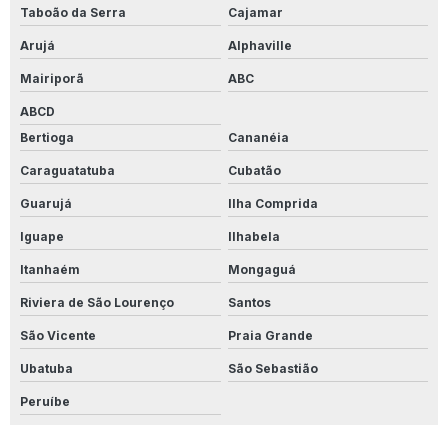
Taboão da Serra
Cajamar
Produto Para Limpar Piso Porcelanato
Arujá
Alphaville
Produto Para Limpar Piso De Quintal
Mairiporã
ABC
Produto Para Limpar Pisos Ceramica
ABCD
Bertioga
Cananéia
Produto Para Limpar Porcelanato Amadeirado
Caraguatatuba
Cubatão
Produto Para Limpar Porcelanato Branco
Guarujá
Ilha Comprida
Produto Para Limpar Porcelanato Fosco
Iguape
Ilhabela
Itanhaém
Mongaguá
Produto Para Limpar Porcelanato Polido Pós Obra
Riviera de São Lourenço
Santos
Produto Para Limpar Porcelanato Pós Obra
São Vicente
Praia Grande
Produto Para Limpar Porcelanato Rústico
Ubatuba
São Sebastião
Produto Para Limpar Rejunte
Peruíbe
Produto Para Limpar Rejunte Acrilico