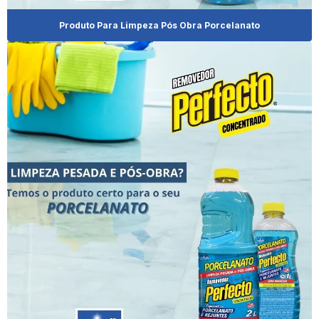
Cera De Carnaúba Preço
Produto Para Limpeza Pós Obra Porcelanato
Cera Para Móveis Demolição
Cera Móveis De Madeira
Cera Para Móveis De Madeira Branca
Cera Para Móveis De Madeira De Demolição
Cera Para Móveis De Madeira Escura
Cera Para Móveis De Madeira Onde Encontrar
Cera Para Móveis Rústicos
Desinfetante Clean Plus
Desinfetante Clean Plus 2l
Desinfetante Clean Plus 500ml