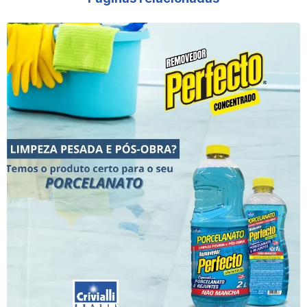
Cera De Carnaúba Facille Incolor
Cera De Carnaúba Líquida
Cera De Carnaúba Para Madeira
Cera De Carnaúba Para Madeira De Demolição
Cera De Carnaúba Para Madeira Escura
Cera De Carnaúba Para Madeira Incolor
Cera De Carnaúba Para Madeira Líquida
Cera De Carnaúba Para Madeira Onde Comprar
Cera De Carnaúba Para Madeira Preço
Cera De Carnaúba Para Madeira Vermelha
Cera De Carnaúba Para Móveis De Madeira