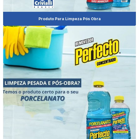
Distribuidor De Brilha Alumínio
Distribuidor De Limpa Alumínio
Produto Para Limpeza Pós Obra
Distribuidor De Produto Limpa Alumínio
Distribuidor De Produtos De Limpeza Para Revenda
Distribuidor De Shampoo Para Pet
Distribuidora De Produtos De Limpeza
Distribuidora De Produtos De Limpeza No Paraná
Distribuidora De Produtos De Limpeza Para Revenda
Eliminador De Odores Cachorro
Empresa De Brilha Alumínio
Empresa De Revenda De Limpa Alumínio