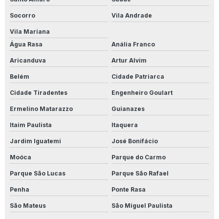
Produto Para Limpar Calçadas
Socorro
Vila Andrade
Produto Para Limpar Calçadas Com Limo
Vila Mariana
Água Rasa
Anália Franco
Produto Para Limpar Cerâmica
Aricanduva
Artur Alvim
Produto Para Limpar Cerâmica Antiderrapante
Belém
Cidade Patriarca
Produto Para Limpar Cerâmica De Banheiro
Cidade Tiradentes
Engenheiro Goulart
Ermelino Matarazzo
Guianazes
Produto Para Limpar Cerâmica Branca
Itaim Paulista
Itaquera
Produto Para Limpar Cerâmica Branca Encardida
Jardim Iguatemi
José Bonifácio
Produto Para Limpar Cerâmica Encardida
Moóca
Parque do Carmo
Produto Para Limpar Cerâmica Manchada
Parque São Lucas
Parque São Rafael
Penha
Ponte Rasa
Produto Para Limpar Cerâmica Pós Obra
São Mateus
São Miguel Paulista
Produto Para Limpar Inox Industrial