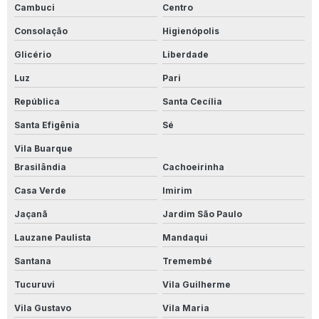
Cambuci
Centro
Limpa Aluminio Atacado
Consolação
Higienópolis
Limpa Alumínio Industrial
Glicério
Liberdade
Limpa Alumínio Inox
Luz
Pari
Limpa Alumínio Líquido
República
Santa Cecília
Santa Efigênia
Sé
Limpa Aluminio Motor
Vila Buarque
Limpa Aluminio Onde Comprar
Brasilândia
Cachoeirinha
Limpa Alumínio Preço
Casa Verde
Imirim
Jaçanã
Jardim São Paulo
Limpa Alumínio Rosa
Lauzane Paulista
Mandaqui
Limpa Alumínio Valor
Santana
Tremembé
Limpa Calçadas
Tucuruvi
Vila Guilherme
Limpa Inox Profissional
Vila Gustavo
Vila Maria