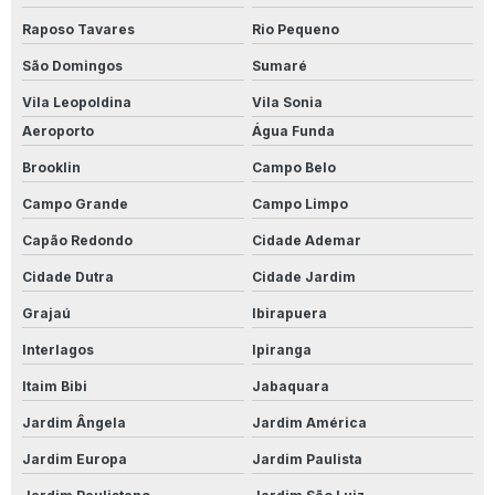
Produto Para Desencardir Calçada
Raposo Tavares
Rio Pequeno
São Domingos
Sumaré
Produto Para Desencardir Piso De Banheiro
Vila Leopoldina
Vila Sonia
Produto Para Desencardir Piso Branco
Aeroporto
Água Funda
Produto Para Desencardir Piso Externo
Brooklin
Campo Belo
Campo Grande
Campo Limpo
Produto Para Desencardir Pisos
Capão Redondo
Cidade Ademar
Produto Para Desencardir Porcelanato
Cidade Dutra
Cidade Jardim
Produto Para Desencardir Porcelanato Acetinado
Grajaú
Ibirapuera
Produto Para Impermeabilização De Madeira
Interlagos
Ipiranga
Itaim Bibi
Jabaquara
Produto Para Impermeabilizar Madeira
Jardim Ângela
Jardim América
Produto Limpa Alumínio
Jardim Europa
Jardim Paulista
Produto Limpa Alumínio Líquido