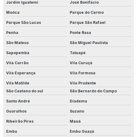
Jardim Iguatemi
José Bonifácio
Produto Para Limpar Cerâmica Encardida
Moóca
Parque do Carmo
Produto Para Limpar Cerâmica Manchada
Parque São Lucas
Parque São Rafael
Penha
Ponte Rasa
Produto Para Limpar Cerâmica Pós Obra
São Mateus
São Miguel Paulista
Produto Para Limpar Inox Industrial
Sapopemba
Tatuapé
Produto Para Limpar Parede
Vila Carrão
Vila Curuçá
Produto Para Limpar Parede De Banheiro
Vila Esperança
Vila Formosa
Vila Matilde
Vila Prudente
Produto Para Limpar Parede Branca
São Caetano do sul
São Bernardo do Campo
Produto Para Limpar Parede De Cozinha
Santo André
Diadema
Produto Para Limpar Parede Encardida
Guarulhos
Suzano
Ribeirão Pires
Mauá
Produto Para Limpar Parede Com Mofo
Embu
Embu Guaçú
Produto Para Limpar Parede Pintada