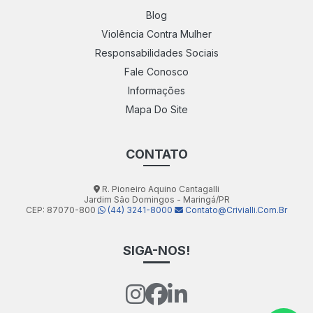
Blog
Produto Para Limpar Rejunte Pós Obra
Violência Contra Mulher
Responsabilidades Sociais
Produto Para Limpar Superfícies
Fale Conosco
Produto Limpar Tênis Branco
Informações
Mapa Do Site
Produto Para Limpar Tênis Branco De Couro
Produto Para Limpeza Fim De Obra
CONTATO
Produto Para Limpeza Final De Obra
R. Pioneiro Aquino Cantagalli
Produto Para Limpeza Pesada
Jardim São Domingos - Maringá/PR
CEP: 87070-800
(44) 3241-8000
Contato@crivialli.com.br
Produto Para Limpeza Pesada De Banheiro
SIGA-NOS!
Produto Para Limpeza Pesada De Fogão
Produto Para Limpeza Pesada De Piso