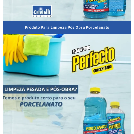
Distribuidor De Brilha Alumínio
Distribuidor De Limpa Alumínio
Produto Para Limpeza Pós Obra Porcelanato
Distribuidor De Produto Limpa Alumínio
Distribuidor De Produtos De Limpeza Para Revenda
Distribuidor De Shampoo Para Pet
Distribuidora De Produtos De Limpeza
Distribuidora De Produtos De Limpeza No Paraná
Distribuidora De Produtos De Limpeza Para Revenda
Eliminador De Odores Cachorro
Empresa De Brilha Alumínio
Empresa De Revenda De Limpa Alumínio