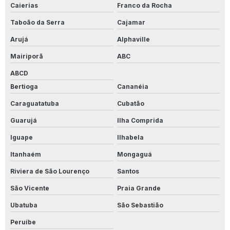
Caierias
Franco da Rocha
Produto Para Limpar Piso Do Banheiro
Taboão da Serra
Cajamar
Produto Para Limpar Piso Porcelanato
Arujá
Alphaville
Produto Para Limpar Piso De Quintal
Mairiporã
ABC
Produto Para Limpar Pisos Ceramica
ABCD
Bertioga
Cananéia
Produto Para Limpar Porcelanato Amadeirado
Caraguatatuba
Cubatão
Produto Para Limpar Porcelanato Branco
Guarujá
Ilha Comprida
Produto Para Limpar Porcelanato Fosco
Iguape
Ilhabela
Itanhaém
Mongaguá
Produto Para Limpar Porcelanato Polido Pós Obra
Riviera de São Lourenço
Santos
Produto Para Limpar Porcelanato Pós Obra
São Vicente
Praia Grande
Produto Para Limpar Porcelanato Rústico
Ubatuba
São Sebastião
Produto Para Limpar Rejunte
Peruíbe