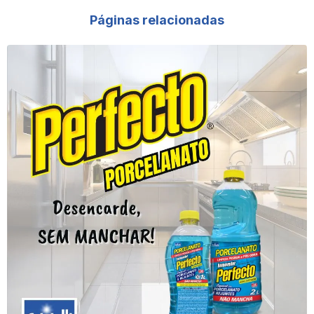
Páginas relacionadas
Cera De Carnaúba Facille Incolor
Cera De Carnaúba Líquida
Cera De Carnaúba Para Madeira
Cera De Carnaúba Para Madeira De Demolição
Cera De Carnaúba Para Madeira Escura
Cera De Carnaúba Para Madeira Incolor
Cera De Carnaúba Para Madeira Líquida
Cera De Carnaúba Para Madeira Onde Comprar
Cera De Carnaúba Para Madeira Preço
Cera De Carnaúba Para Madeira Vermelha
Cera De Carnaúba Para Móveis De Madeira