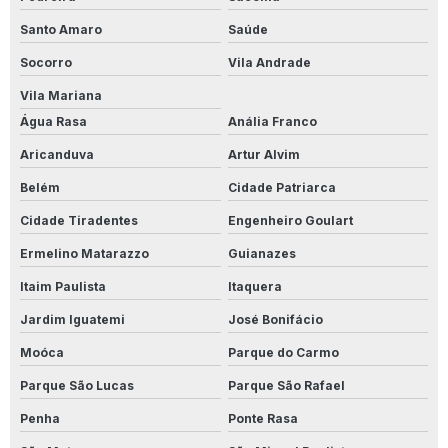
Produto Para Limpar Calçada De Pedra
Santo Amaro
Saúde
Produto Para Limpar Calçadas
Socorro
Vila Andrade
Produto Para Limpar Calçadas Com Limo
Vila Mariana
Água Rasa
Anália Franco
Produto Para Limpar Cerâmica
Aricanduva
Artur Alvim
Produto Para Limpar Cerâmica Antiderrapante
Belém
Cidade Patriarca
Produto Para Limpar Cerâmica De Banheiro
Cidade Tiradentes
Engenheiro Goulart
Ermelino Matarazzo
Guianazes
Produto Para Limpar Cerâmica Branca
Itaim Paulista
Itaquera
Produto Para Limpar Cerâmica Branca Encardida
Jardim Iguatemi
José Bonifácio
Produto Para Limpar Cerâmica Encardida
Moóca
Parque do Carmo
Produto Para Limpar Cerâmica Manchada
Parque São Lucas
Parque São Rafael
Penha
Ponte Rasa
Produto Para Limpar Cerâmica Pós Obra