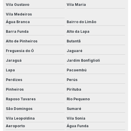
Limpa Inox Profissional
Vila Gustavo
Vila Maria
Limpador Instantâneo
Vila Medeiros
Água Branca
Bairro do Limão
Onde Comprar Limpa Alumínio
Barra Funda
Alto da Lapa
Perfecto Para Porcelanato
Alto de Pinheiros
Butantã
Perfecto Removex
Freguesia do Ó
Jaguaré
Jaraguá
Jardim Bonfiglioli
Perfecto Removex Porcelanato
Lapa
Pacaembú
Preço Limpa Alumínio 1 Litro
Perdizes
Perús
Produto Para Conservar Madeira
Pinheiros
Pirituba
Produto Para Desencardir Calçada
Raposo Tavares
Rio Pequeno
São Domingos
Sumaré
Produto Para Desencardir Piso De Banheiro
Vila Leopoldina
Vila Sonia
Produto Para Desencardir Piso Branco
Aeroporto
Água Funda