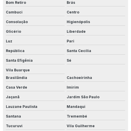
Limpa Alumínio 5l
Bom Retiro
Brás
Cambuci
Centro
Limpa Aluminio Atacado
Consolação
Higienópolis
Limpa Alumínio Industrial
Glicério
Liberdade
Limpa Alumínio Inox
Luz
Pari
Limpa Alumínio Líquido
República
Santa Cecília
Santa Efigênia
Sé
Limpa Aluminio Motor
Vila Buarque
Limpa Aluminio Onde Comprar
Brasilândia
Cachoeirinha
Limpa Alumínio Preço
Casa Verde
Imirim
Jaçanã
Jardim São Paulo
Limpa Alumínio Rosa
Lauzane Paulista
Mandaqui
Limpa Alumínio Valor
Santana
Tremembé
Limpa Calçadas
Tucuruvi
Vila Guilherme