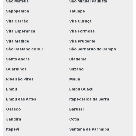
São Mateus
São Miguel Paulista
Produto Para Limpar Inox Industrial
Sapopemba
Tatuapé
Produto Para Limpar Parede
Vila Carrão
Vila Curuçá
Produto Para Limpar Parede De Banheiro
Vila Esperança
Vila Formosa
Vila Matilde
Vila Prudente
Produto Para Limpar Parede Branca
São Caetano do sul
São Bernardo do Campo
Produto Para Limpar Parede De Cozinha
Santo André
Diadema
Produto Para Limpar Parede Encardida
Guarulhos
Suzano
Ribeirão Pires
Mauá
Produto Para Limpar Parede Com Mofo
Embu
Embu Guaçú
Produto Para Limpar Parede Pintada
Embu das Artes
Itapecerica da Serra
Produto Para Limpar Parede Suja
Osasco
Barueri
Produto Para Limpar Piso Antiderrapante
Jandira
Cotia
Itapevi
Santana de Parnaíba
Produto Para Limpar Piso Branco