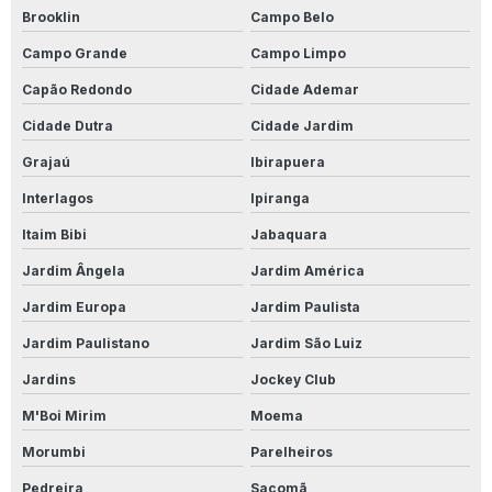
Produto Para Desencardir Piso Externo
Brooklin
Campo Belo
Campo Grande
Campo Limpo
Produto Para Desencardir Pisos
Capão Redondo
Cidade Ademar
Produto Para Desencardir Porcelanato
Cidade Dutra
Cidade Jardim
Produto Para Desencardir Porcelanato Acetinado
Grajaú
Ibirapuera
Produto Para Impermeabilização De Madeira
Interlagos
Ipiranga
Itaim Bibi
Jabaquara
Produto Para Impermeabilizar Madeira
Jardim Ângela
Jardim América
Produto Limpa Alumínio
Jardim Europa
Jardim Paulista
Produto Limpa Alumínio Líquido
Jardim Paulistano
Jardim São Luiz
Produto Limpa Tênis
Jardins
Jockey Club
M'Boi Mirim
Moema
Produto Para Limpar Calçada De Cimento
Morumbi
Parelheiros
Produto Para Limpar Calçada Encardida
Pedreira
Sacomã