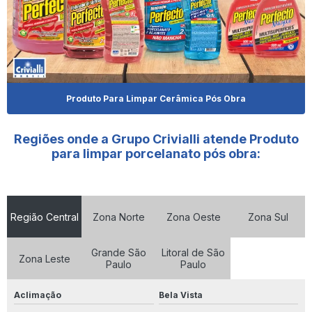
Fornecedor De Limpa Alumínio
Fornecedor De Produto Limpa Alumínio
Fornecedor De Produtos De Limpeza
Fornecedor De Shampoo Para Cachorro
Produto Para Limpar Cerâmica Pós Obra
Fornecedor De Shampoo Para Pet
Regiões onde a Grupo Crivialli atende Produto
Fornecedor De Shampoo Para Pet O Paraná
para limpar porcelanato pós obra:
Fornecedor De Shampoo Para Pet Em São Paulo
Fornecedores De Produtos De Limpeza Em Goiânia
Região Central
Zona Norte
Zona Oeste
Zona Sul
Limpa Alumínio 5 Litros
Grande São
Litoral de São
Zona Leste
Limpa Aluminio 500ml
Paulo
Paulo
Limpa Alumínio 500ml Preço
Aclimação
Bela Vista