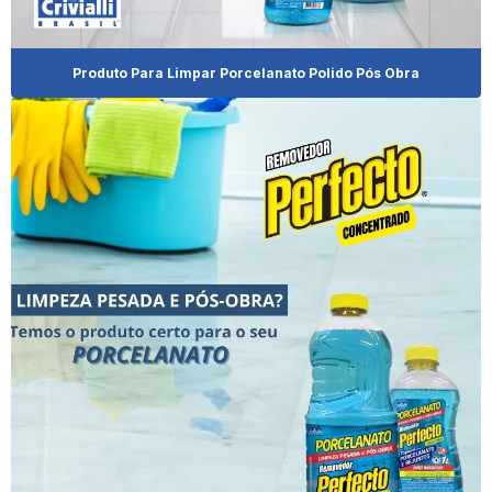
Cera De Carnaúba Preço
Produto Para Limpar Porcelanato Polido Pós Obra
Cera Para Móveis Demolição
Cera Móveis De Madeira
Cera Para Móveis De Madeira Branca
Cera Para Móveis De Madeira De Demolição
Cera Para Móveis De Madeira Escura
Cera Para Móveis De Madeira Onde Encontrar
Cera Para Móveis Rústicos
Desinfetante Clean Plus
Desinfetante Clean Plus 2l
Desinfetante Clean Plus 500ml