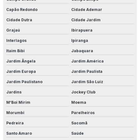
Produto Para Desencardir Pisos
Capão Redondo
Cidade Ademar
Produto Para Desencardir Porcelanato
Cidade Dutra
Cidade Jardim
Produto Para Desencardir Porcelanato Acetinado
Grajaú
Ibirapuera
Produto Para Impermeabilização De Madeira
Interlagos
Ipiranga
Itaim Bibi
Jabaquara
Produto Para Impermeabilizar Madeira
Jardim Ângela
Jardim América
Produto Limpa Alumínio
Jardim Europa
Jardim Paulista
Produto Limpa Alumínio Líquido
Jardim Paulistano
Jardim São Luiz
Produto Limpa Tênis
Jardins
Jockey Club
M'Boi Mirim
Moema
Produto Para Limpar Calçada De Cimento
Morumbi
Parelheiros
Produto Para Limpar Calçada Encardida
Pedreira
Sacomã
Produto Para Limpar Calçada De Pedra
Santo Amaro
Saúde