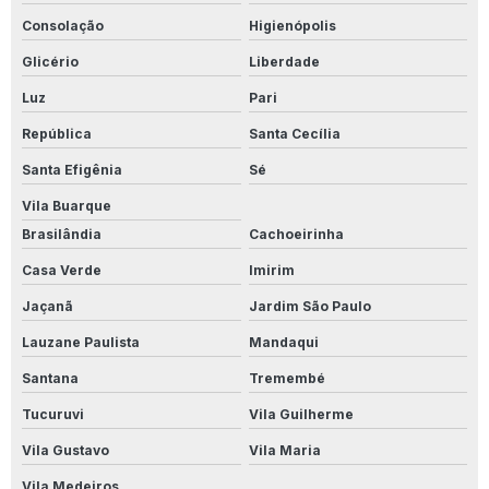
Consolação
Higienópolis
Limpa Alumínio Industrial
Glicério
Liberdade
Limpa Alumínio Inox
Luz
Pari
Limpa Alumínio Líquido
República
Santa Cecília
Santa Efigênia
Sé
Limpa Aluminio Motor
Vila Buarque
Limpa Aluminio Onde Comprar
Brasilândia
Cachoeirinha
Limpa Alumínio Preço
Casa Verde
Imirim
Jaçanã
Jardim São Paulo
Limpa Alumínio Rosa
Lauzane Paulista
Mandaqui
Limpa Alumínio Valor
Santana
Tremembé
Limpa Calçadas
Tucuruvi
Vila Guilherme
Limpa Inox Profissional
Vila Gustavo
Vila Maria
Limpador Instantâneo
Vila Medeiros