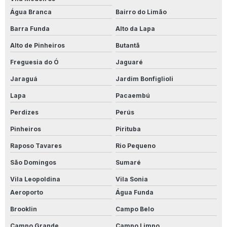
Água Branca
Bairro do Limão
Onde Comprar Limpa Alumínio
Barra Funda
Alto da Lapa
Perfecto Para Porcelanato
Alto de Pinheiros
Butantã
Perfecto Removex
Freguesia do Ó
Jaguaré
Jaraguá
Jardim Bonfiglioli
Perfecto Removex Porcelanato
Lapa
Pacaembú
Preço Limpa Alumínio 1 Litro
Perdizes
Perús
Produto Para Conservar Madeira
Pinheiros
Pirituba
Produto Para Desencardir Calçada
Raposo Tavares
Rio Pequeno
São Domingos
Sumaré
Produto Para Desencardir Piso De Banheiro
Vila Leopoldina
Vila Sonia
Produto Para Desencardir Piso Branco
Aeroporto
Água Funda
Produto Para Desencardir Piso Externo
Brooklin
Campo Belo
Campo Grande
Campo Limpo