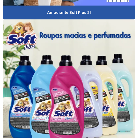
Distribuidor De Limpa Alumínio
Amaciante Soft Plus 2l
Distribuidor De Produto Limpa Alumínio
Distribuidor De Produtos De Limpeza Para Revenda
Distribuidor De Shampoo Para Pet
Distribuidora De Produtos De Limpeza
Distribuidora De Produtos De Limpeza No Paraná
Distribuidora De Produtos De Limpeza Para Revenda
Eliminador De Odores Cachorro
Empresa De Brilha Alumínio
Empresa De Revenda De Limpa Alumínio
Empresa Revendedora De Produto Limpa Alumínio