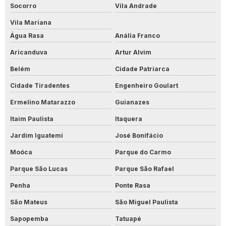
Produto Para Limpar Calçadas
Socorro
Vila Andrade
Produto Para Limpar Calçadas Com Limo
Vila Mariana
Água Rasa
Anália Franco
Produto Para Limpar Cerâmica
Aricanduva
Artur Alvim
Produto Para Limpar Cerâmica Antiderrapante
Belém
Cidade Patriarca
Produto Para Limpar Cerâmica De Banheiro
Cidade Tiradentes
Engenheiro Goulart
Ermelino Matarazzo
Guianazes
Produto Para Limpar Cerâmica Branca
Itaim Paulista
Itaquera
Produto Para Limpar Cerâmica Branca Encardida
Jardim Iguatemi
José Bonifácio
Produto Para Limpar Cerâmica Encardida
Moóca
Parque do Carmo
Produto Para Limpar Cerâmica Manchada
Parque São Lucas
Parque São Rafael
Penha
Ponte Rasa
Produto Para Limpar Cerâmica Pós Obra
São Mateus
São Miguel Paulista
Produto Para Limpar Inox Industrial
Sapopemba
Tatuapé