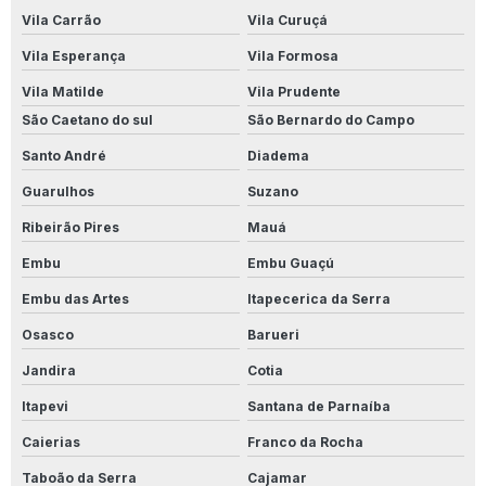
Produto Para Limpar Parede
Vila Carrão
Vila Curuçá
Produto Para Limpar Parede De Banheiro
Vila Esperança
Vila Formosa
Vila Matilde
Vila Prudente
Produto Para Limpar Parede Branca
São Caetano do sul
São Bernardo do Campo
Produto Para Limpar Parede De Cozinha
Santo André
Diadema
Produto Para Limpar Parede Encardida
Guarulhos
Suzano
Ribeirão Pires
Mauá
Produto Para Limpar Parede Com Mofo
Embu
Embu Guaçú
Produto Para Limpar Parede Pintada
Embu das Artes
Itapecerica da Serra
Produto Para Limpar Parede Suja
Osasco
Barueri
Produto Para Limpar Piso Antiderrapante
Jandira
Cotia
Itapevi
Santana de Parnaíba
Produto Para Limpar Piso Branco
Caierias
Franco da Rocha
Produto Para Limpar Piso Do Banheiro
Taboão da Serra
Cajamar