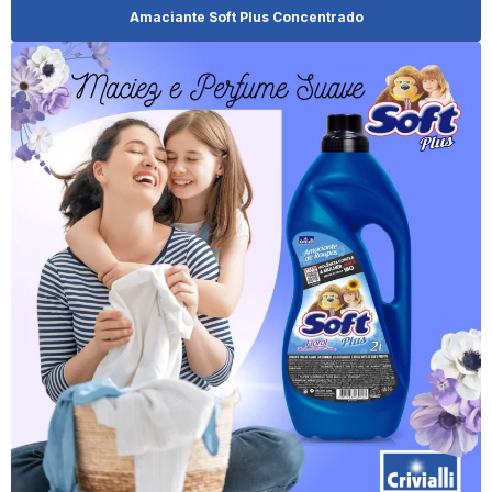
Amaciante Soft Plus Concentrado
Cera Para Móveis Demolição
Cera Móveis De Madeira
Cera Para Móveis De Madeira Branca
Cera Para Móveis De Madeira De Demolição
Cera Para Móveis De Madeira Escura
Cera Para Móveis De Madeira Onde Encontrar
Cera Para Móveis Rústicos
Desinfetante Clean Plus
Desinfetante Clean Plus 2l
Desinfetante Clean Plus 500ml
Distribuidor De Brilha Alumínio