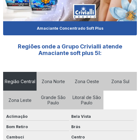
Fornecedor De Produtos De Limpeza
Fornecedor De Shampoo Para Cachorro
Amaciante Concentrado Soft Plus
Fornecedor De Shampoo Para Pet
Regiões onde a Grupo Crivialli atende
Fornecedor De Shampoo Para Pet O Paraná
Amaciante soft plus 5l:
Fornecedor De Shampoo Para Pet Em São Paulo
Fornecedores De Produtos De Limpeza Em Goiânia
Região Central
Zona Norte
Zona Oeste
Zona Sul
Limpa Alumínio 5 Litros
Grande São
Litoral de São
Zona Leste
Limpa Aluminio 500ml
Paulo
Paulo
Limpa Alumínio 500ml Preço
Aclimação
Bela Vista
Limpa Alumínio 5l
Bom Retiro
Brás
Cambuci
Centro
Limpa Aluminio Atacado