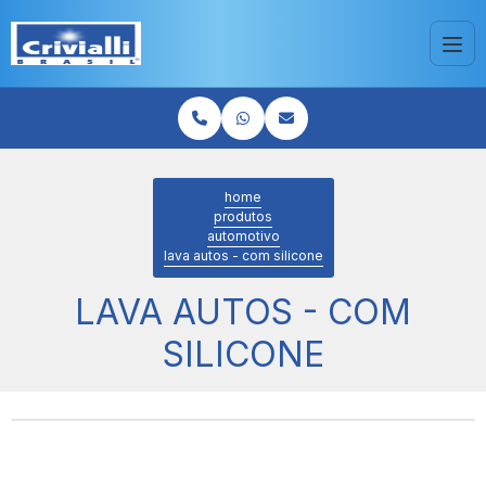
home
produtos
automotivo
lava autos - com silicone
LAVA AUTOS - COM
SILICONE